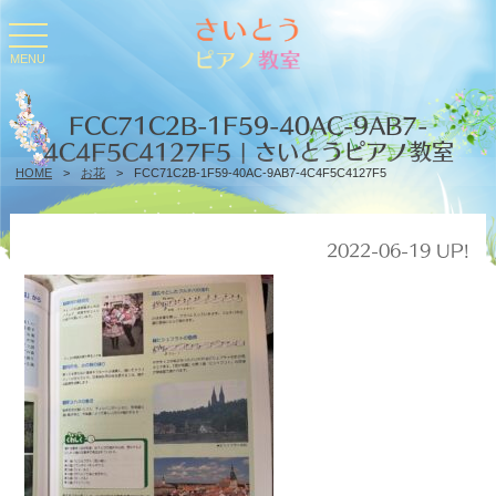
toggle
navigation
MENU
FCC71C2B-1F59-40AC-9AB7-
4C4F5C4127F5 | さいとうピアノ教室
HOME
>
お花
>
FCC71C2B-1F59-40AC-9AB7-4C4F5C4127F5
2022-06-19 UP!